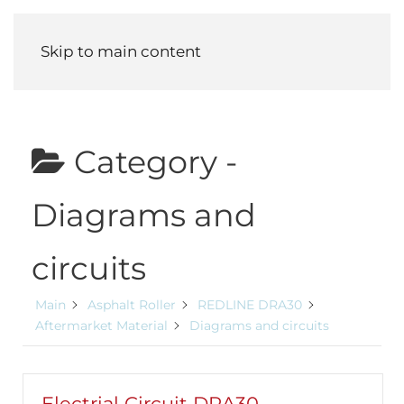
Menu
Skip to main content
Category -
Diagrams and
circuits
Main
Asphalt Roller
REDLINE DRA30
Aftermarket Material
Diagrams and circuits
Electrial Circuit DRA30