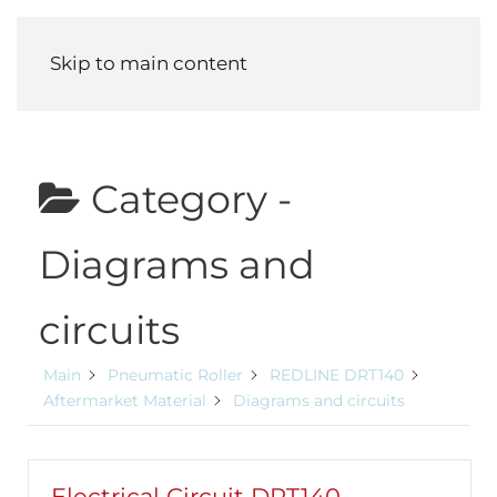
Menu
Skip to main content
Category -
Diagrams and
circuits
Main
Pneumatic Roller
REDLINE DRT140
Aftermarket Material
Diagrams and circuits
Electrical Circuit DRT140