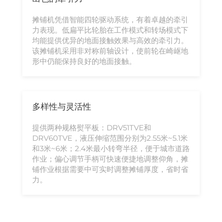
摊铺机凭借智能四轮驱动系统，有着卓越的牵引
力表现。低扁平比轮胎在工作模式和转场模式下
均能提供优异的地面接触效果与高效的牵引力。
该摊铺机采用非对称前轴设计，使前轮在崎岖地
形中仍能保持良好的地面接触。
多样性与灵活性
提供两种规格熨平板：DRV51TVE和
DRV60TVE，液压伸缩范围分别为2.55米~5.1米
和3米~6米；2.4米最小转弯半径，便于城市道路
作业；偏心调节手柄可快速便捷地调整仰角，摊
铺作业根据需要中可实时调整摊铺厚度，省时省
力。