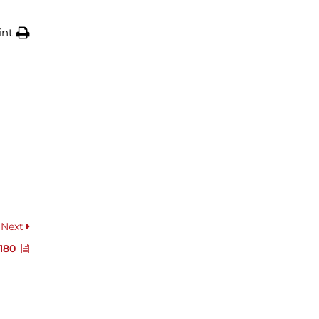
int
Next
180