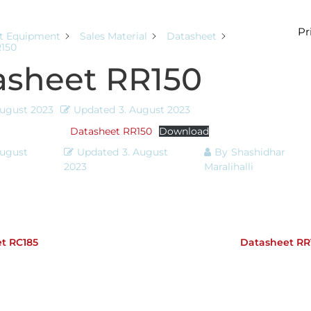
Pr
t Equipment
Sales Material
Datasheet
R150
asheet RR150
August 2023
Updated
3. August 2023
Datasheet RR150
Download
August
Updated
3. August
By
Shashidhar
2023
Maralihalli
t RC185
Datasheet RR