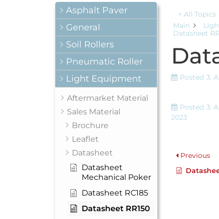
Asphalt Paver
< All Topics
Main
Ligh
General
Datasheet R
Soil Rollers
Dat
Pneumatic Roller
Posted
3. 
Light Equipment
Aftermarket Material
Posted
3. 
Sales Material
2023
Brochure
Leaflet
Datasheet
Previous
Datasheet
Datashee
Mechanical Poker
Datasheet RC185
Datasheet RR150